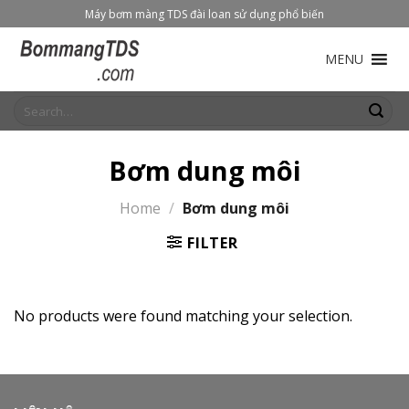
Skip
Máy bơm màng TDS đài loan sử dụng phổ biến
to
content
MENU
Search
for:
Bơm dung môi
Home
/
Bơm dung môi
FILTER
No products were found matching your selection.