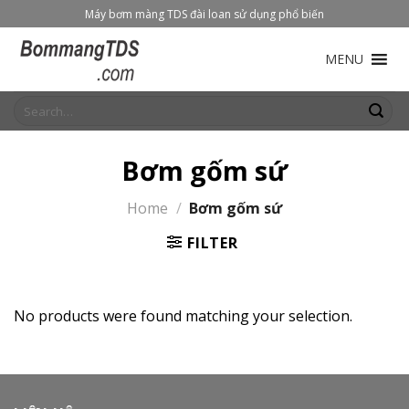
Skip
Máy bơm màng TDS đài loan sử dụng phổ biến
to
content
MENU
Search
for:
Bơm gốm sứ
Home
/
Bơm gốm sứ
FILTER
No products were found matching your selection.