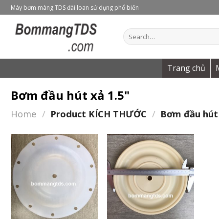
Skip
Máy bơm màng TDS đài loan sử dụng phổ biến
to
content
Search
for:
Trang chủ
Bơm đầu hút xả 1.5"
Home
/
Product KÍCH THƯỚC
/
Bơm đầu hút 