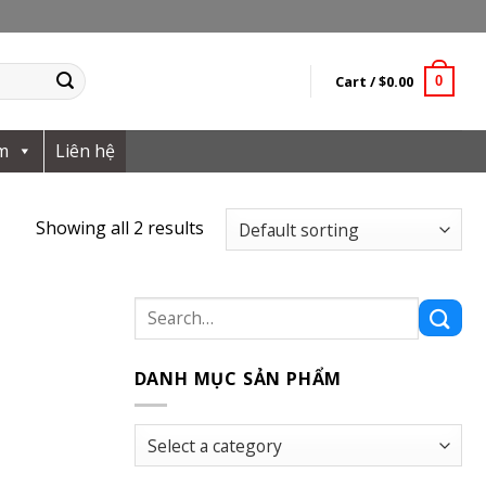
Cart /
$
0.00
0
m
Liên hệ
Showing all 2 results
Search
for:
DANH MỤC SẢN PHẨM