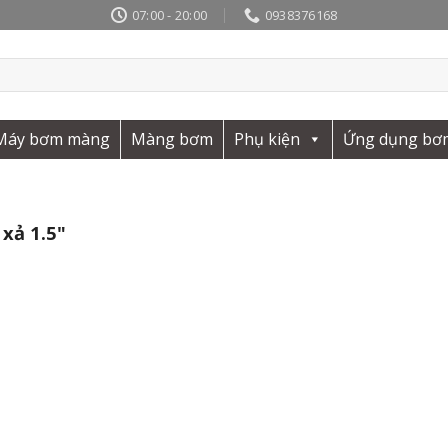
07:00 - 20:00
0938376168
Máy bơm màng
Màng bơm
Phụ kiện
Ứng dụng bơ
xả 1.5"