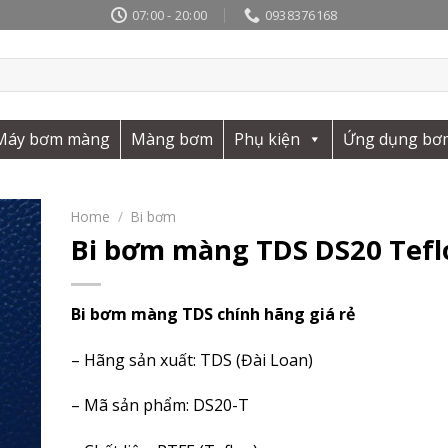
07:00 - 20:00
0938376168
Máy bơm màng
Màng bơm
Phụ kiện
Ứng dụng bơ
Home
/
Bi bơm
Bi bơm màng TDS DS20 Teflo
Bi bơm màng TDS chính hãng giá rẻ
– Hãng sản xuất: TDS (Đài Loan)
– Mã sản phẩm: DS20-T