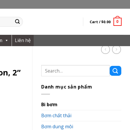
Cart /
$
0.00
0
m
Liên hệ
Search
n, 2”
for:
Danh mục sản phẩm
Bi bơm
Bơm chất thải
Bơm dung môi