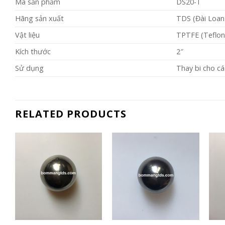
Mã sản phẩm
DS20-T
Hãng sản xuất
TDS (Đài Loan
Vật liệu
TPTFE (Teflon
Kích thước
2″
Sử dụng
Thay bi cho c
RELATED PRODUCTS