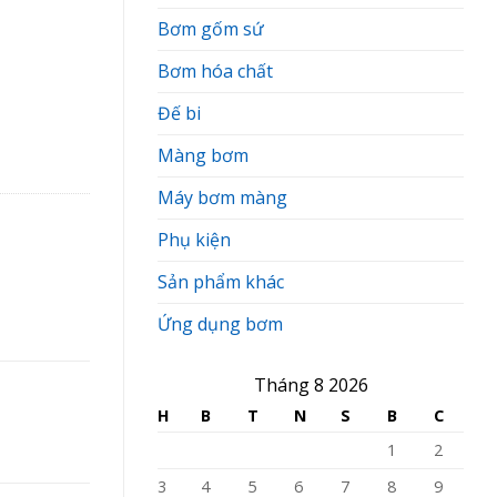
Bơm gốm sứ
Bơm hóa chất
Đế bi
Màng bơm
Máy bơm màng
Phụ kiện
Sản phẩm khác
Ứng dụng bơm
Tháng 8 2026
H
B
T
N
S
B
C
1
2
3
4
5
6
7
8
9