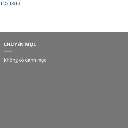
 TDS DS10
Bi bơm màng TDS DS06
Teflon, 3/4″
CHUYÊN MỤC
Không có danh mục