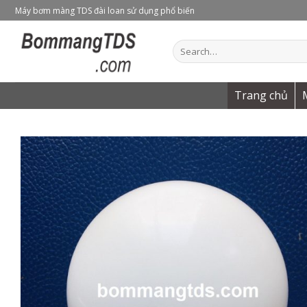
Skip
Máy bơm màng TDS đài loan sử dụng phổ biến
to
content
Search
for:
Trang chủ