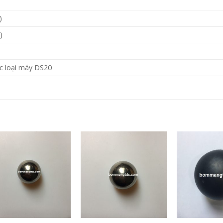
)
)
ác loại máy DS20