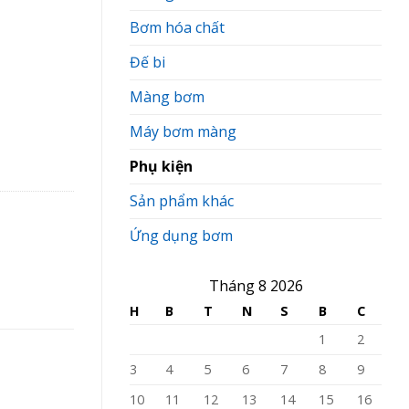
Bơm hóa chất
Đế bi
Màng bơm
Máy bơm màng
Phụ kiện
Sản phẩm khác
Ứng dụng bơm
Tháng 8 2026
H
B
T
N
S
B
C
1
2
3
4
5
6
7
8
9
10
11
12
13
14
15
16