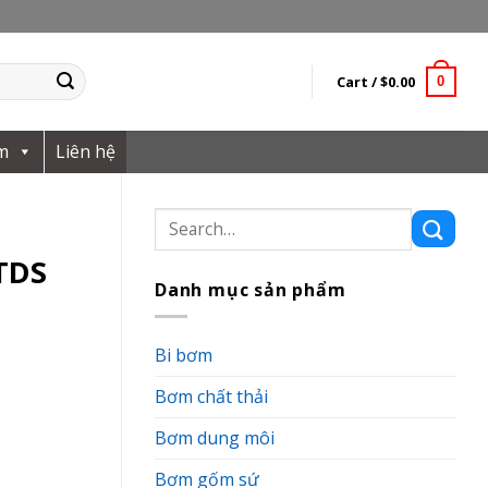
Cart /
$
0.00
0
m
Liên hệ
Search
for:
TDS
Danh mục sản phẩm
Bi bơm
Bơm chất thải
Bơm dung môi
Bơm gốm sứ