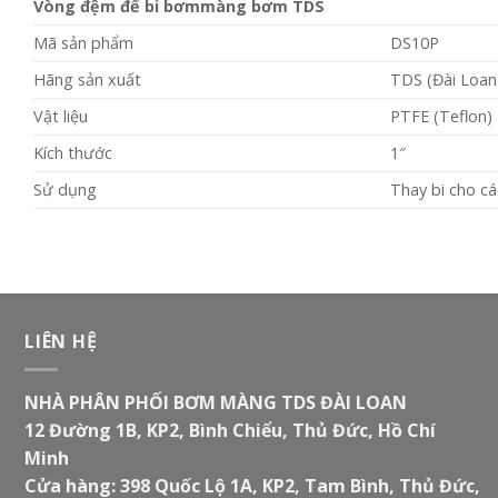
Vòng đệm đế bi bơmmàng bơm TDS
Mã sản phẩm
DS10P
Hãng sản xuất
TDS (Đài Loan
Vật liệu
PTFE (Teflon)
Kích thước
1″
Sử dụng
Thay bi cho c
LIÊN HỆ
NHÀ PHÂN PHỐI BƠM MÀNG TDS ĐÀI LOAN
12 Đường 1B, KP2, Bình Chiểu, Thủ Đức, Hồ Chí
Minh
Cửa hàng: 398 Quốc Lộ 1A, KP2, Tam Bình, Thủ Đức,