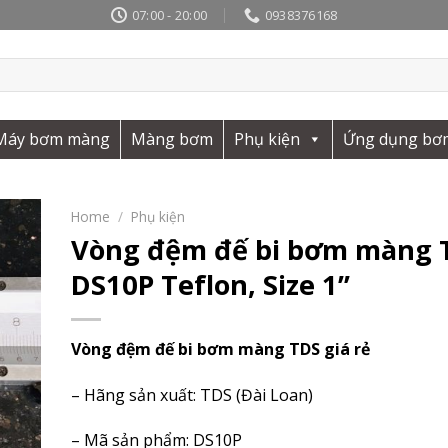
07:00 - 20:00
0938376168
Máy bơm màng
Màng bơm
Phụ kiện
Ứng dụng bơ
Home
/
Phụ kiện
Vòng đệm đế bi bơm màng 
DS10P Teflon, Size 1’’
Vòng đệm đế bi bơm màng TDS giá rẻ
– Hãng sản xuất: TDS (Đài Loan)
– Mã sản phẩm: DS10P