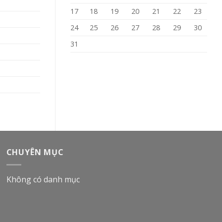
17
18
19
20
21
22
23
24
25
26
27
28
29
30
31
CHUYÊN MỤC
Không có danh mục