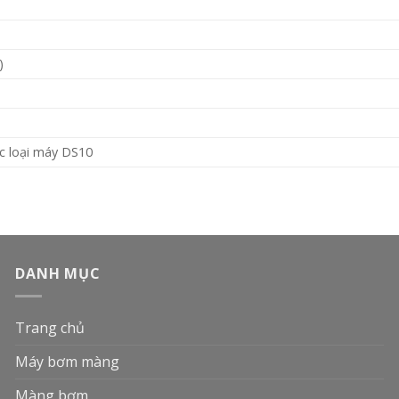
)
ác loại máy DS10
DANH MỤC
Trang chủ
Máy bơm màng
Màng bơm